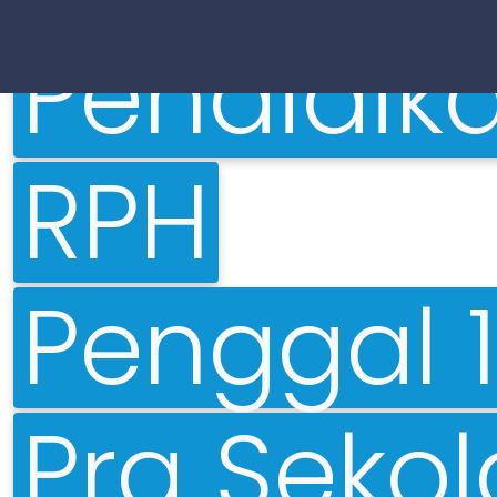
Pendidik
RPH
Penggal 1
Pra Seko