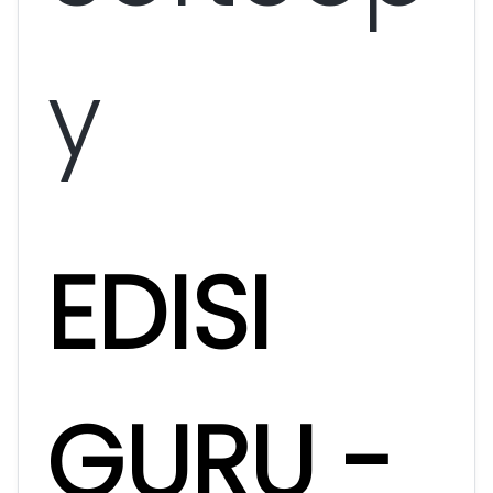
y
EDISI
GURU -