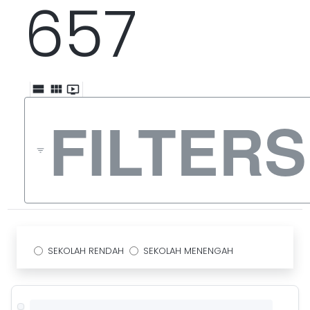
657
view_stream
view_module
ondemand_video
FILTERS
filter_list
SEKOLAH RENDAH
SEKOLAH MENENGAH