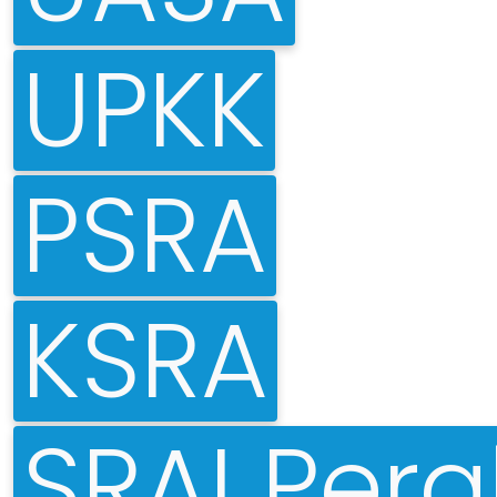
UPKK
PSRA
KSRA
SRAI Pera