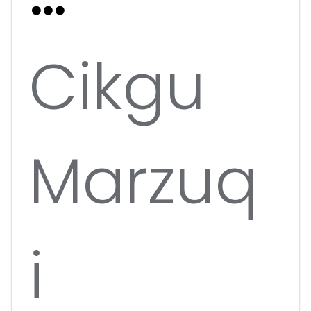
Cikgu
Marzuq
i