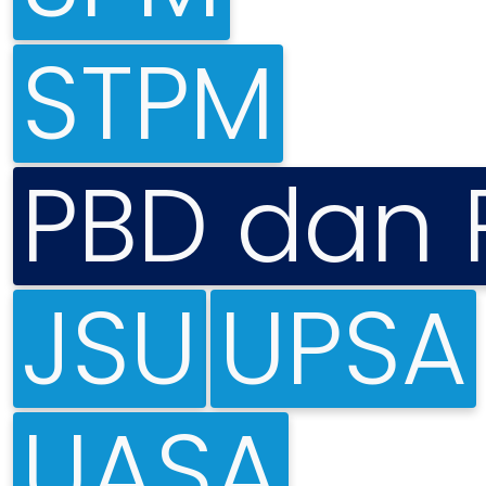
STPM
PBD dan 
JSU
UPSA
UASA