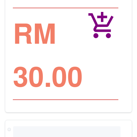
add_shopping_cart
RM
30.00