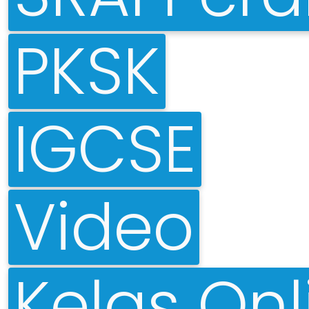
PKSK
IGCSE
Video
Kelas Onl