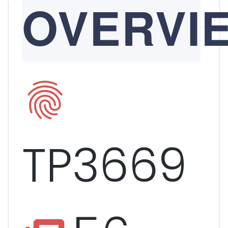
OVERVI
fingerprint
TP3669