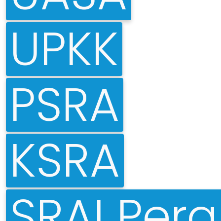
UPKK
PSRA
KSRA
SRAI Pera