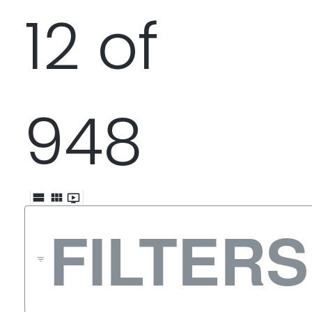
12 of
948
view_stream
view_module
ondemand_video
FILTERS
filter_list