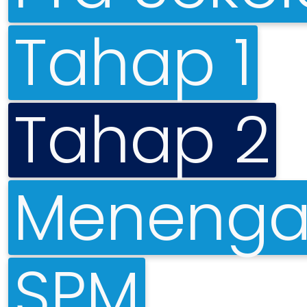
Tahap 1
Tahap 2
Menenga
SPM