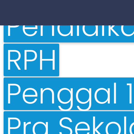
Pendidik
RPH
Penggal 1
Pra Seko