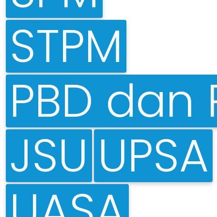
STPM
PBD dan 
JSU
UPSA
UASA