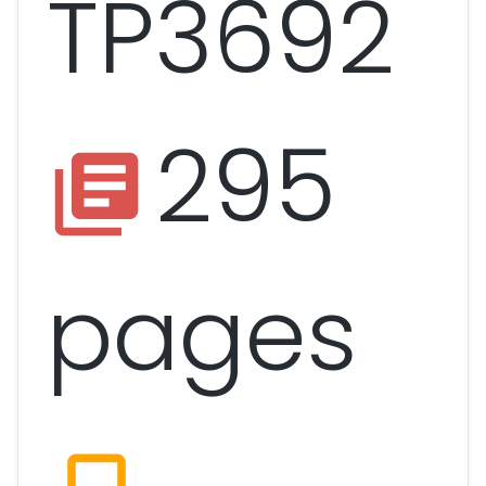
TP3692
295
library_books
pages