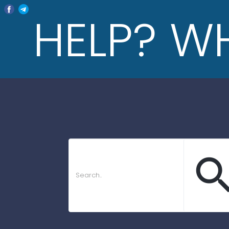
HELP? W
Home
Terbaru
sear
Percuma