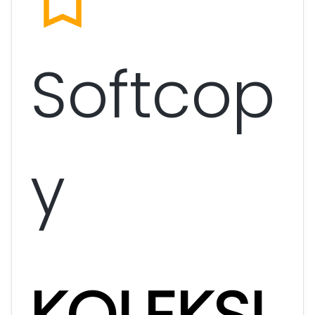
bookmark_border
Softcop
y